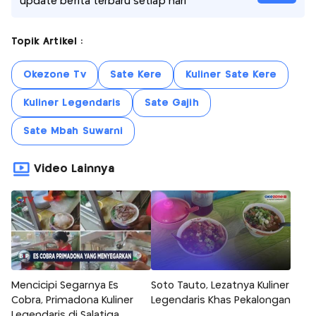
update berita terbaru setiap hari
Topik Artikel :
Okezone Tv
Sate Kere
Kuliner Sate Kere
Kuliner Legendaris
Sate Gajih
Sate Mbah Suwarni
Video Lainnya
Mencicipi Segarnya Es
Soto Tauto, Lezatnya Kuliner
Cobra, Primadona Kuliner
Legendaris Khas Pekalongan
Legendaris di Salatiga