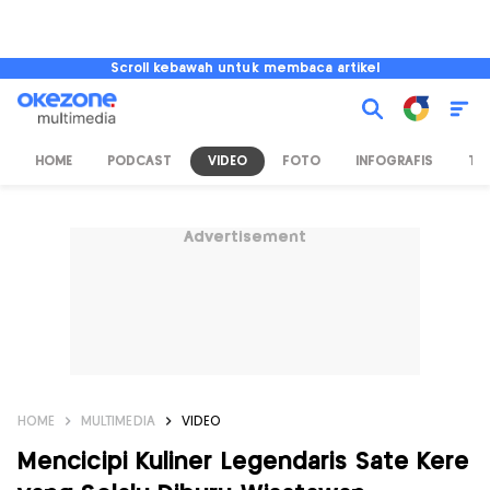
Scroll kebawah untuk membaca artikel
HOME
PODCAST
VIDEO
FOTO
INFOGRAFIS
TV
Advertisement
HOME
MULTIMEDIA
VIDEO
Mencicipi Kuliner Legendaris Sate Kere