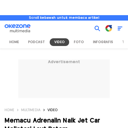
Scroll kebawah untuk membaca artikel
HOME
PODCAST
VIDEO
FOTO
INFOGRAFIS
TV
Advertisement
HOME
MULTIMEDIA
VIDEO
Memacu Adrenalin Naik Jet Car