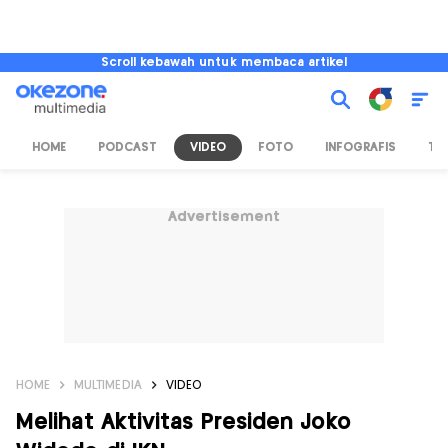
Scroll kebawah untuk membaca artikel
HOME
PODCAST
VIDEO
FOTO
INFOGRAFIS
TV
Advertisement
HOME
MULTIMEDIA
VIDEO
Melihat Aktivitas Presiden Joko