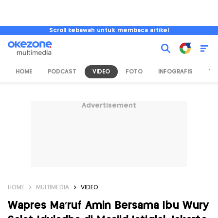
Scroll kebawah untuk membaca artikel
HOME
PODCAST
VIDEO
FOTO
INFOGRAFIS
TV
Advertisement
HOME
MULTIMEDIA
VIDEO
Wapres Ma'ruf Amin Bersama Ibu Wury