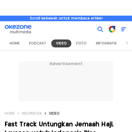
Scroll kebawah untuk membaca artikel
HOME
PODCAST
VIDEO
FOTO
INFOGRAFIS
TV
Advertisement
HOME
MULTIMEDIA
VIDEO
Fast Track Untungkan Jemaah Haji,