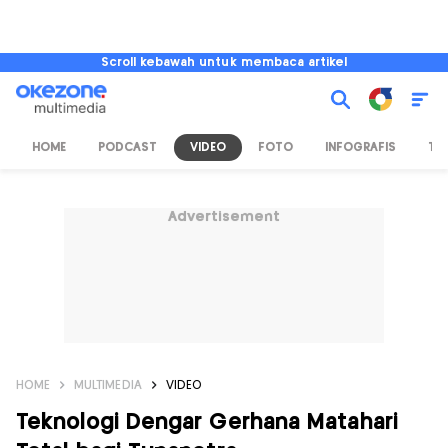
Scroll kebawah untuk membaca artikel
HOME
PODCAST
VIDEO
FOTO
INFOGRAFIS
TV
Advertisement
HOME
MULTIMEDIA
VIDEO
Teknologi Dengar Gerhana Matahari