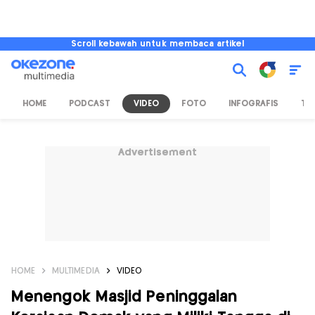
Scroll kebawah untuk membaca artikel
HOME
PODCAST
VIDEO
FOTO
INFOGRAFIS
TV
Advertisement
HOME
MULTIMEDIA
VIDEO
Menengok Masjid Peninggalan