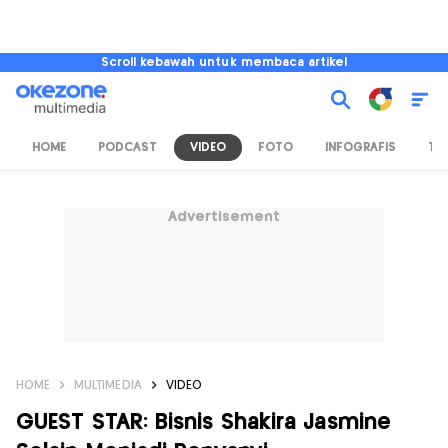
Scroll kebawah untuk membaca artikel
HOME
PODCAST
VIDEO
FOTO
INFOGRAFIS
TV
Advertisement
HOME
MULTIMEDIA
VIDEO
GUEST STAR: Bisnis Shakira Jasmine