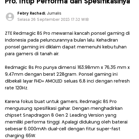
Pro, Intip Performa dan Spesifikasinya
Febry Rachadi
, Jurnalis
Selasa 26 September 2023 17:32 WIB
ZTE Redmagic 8S Pro mewarnai kancah ponsel gaming di
Indonesia pada peluncurannya bulan lalu. Kehadiran
ponsel gaming ini diklaim dapat memenuhi kebutuhan
para gamers di tanah air.
Redmagic 8s Pro punya dimensi 163,98mm x 76,35 mm x
9,47mm dengan berat 228gram. Ponsel gaming ini
dibekali layar FHD+ AMOLED seluas 6,8 inci dengan refresh
rate 120Hz.
Karena fokus buat untuk gamers, Redmagic 8S Pro
mengusung spesifikasi gahar. Dengan menghadirkan
chipset Snapdragon 8 Gen 2 Leading Version yang
memiliki performa tinggi. Apalagi didukung oleh baterai
sebesar 6.000mAh dual-cell dengan fitur super-fast
charging 65W.