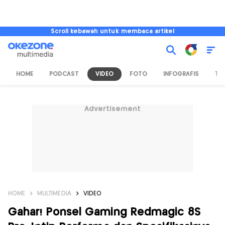
Scroll kebawah untuk membaca artikel
HOME
PODCAST
VIDEO
FOTO
INFOGRAFIS
TV
Advertisement
HOME
MULTIMEDIA
VIDEO
Gahar! Ponsel Gaming Redmagic 8S