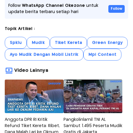
Follow
WhatsApp Channel Okezone
untuk
Follow
update berita terbaru setiap hari
Topik Artikel :
Spklu
Mudik
Tiket Kereta
Green Energy
Ayo Mudik Dengan Mobil Listrik
Mpi Content
Video Lainnya
Anggota DPR RI Kritik
Pangkolinlamil TNI AL
Refund Tiket Kereta: Ribet,
Sambut 1.495 Peserta Mudik
Dana Malah Lari ke Oknum
Gratis di Jakarta