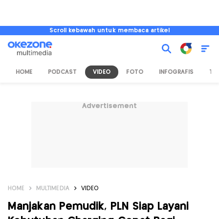
Scroll kebawah untuk membaca artikel
HOME
PODCAST
VIDEO
FOTO
INFOGRAFIS
TV
Advertisement
HOME
MULTIMEDIA
VIDEO
Manjakan Pemudik, PLN Siap Layani