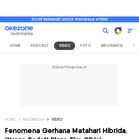
Scroll kebawah untuk membaca artikel
HOME
PODCAST
VIDEO
FOTO
INFOGRAFIS
TV
Advertisement
HOME
MULTIMEDIA
VIDEO
Fenomena Gerhana Matahari Hibrida,