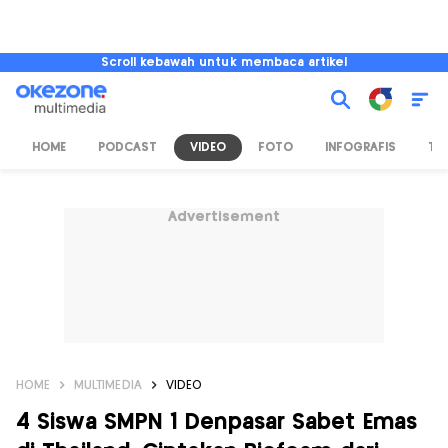
Scroll kebawah untuk membaca artikel
HOME
PODCAST
VIDEO
FOTO
INFOGRAFIS
TV
Advertisement
HOME
MULTIMEDIA
VIDEO
4 Siswa SMPN 1 Denpasar Sabet Emas