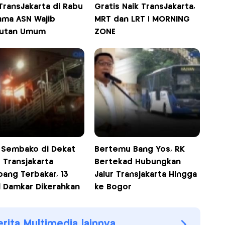
TransJakarta di Rabu
Gratis Naik TransJakarta,
ama ASN Wajib
MRT dan LRT | MORNING
utan Umum
ZONE
 Sembako di Dekat
Bertemu Bang Yos, RK
 Transjakarta
Bertekad Hubungkan
ang Terbakar, 13
Jalur Transjakarta Hingga
l Damkar Dikerahkan
ke Bogor
erita Multimedia lainnya