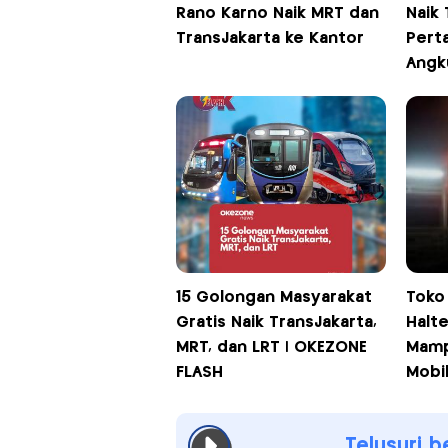
Rano Karno Naik MRT dan
Naik 
TransJakarta ke Kantor
Pert
Angk
15 Golongan Masyarakat
Toko
Gratis Naik TransJakarta,
Halte
MRT, dan LRT | OKEZONE
Mamp
FLASH
Mobi
Telusuri b