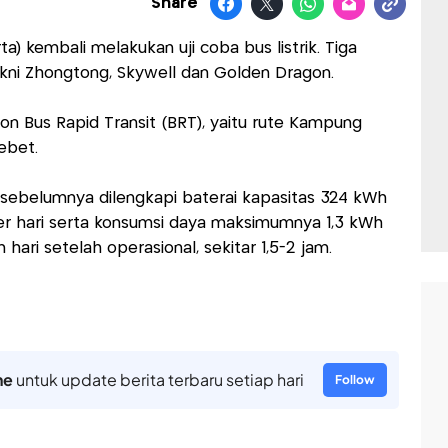
Share
ta) kembali melakukan uji coba bus listrik. Tiga
yakni Zhongtong, Skywell dan Golden Dragon.
 Non Bus Rapid Transit (BRT), yaitu rute Kampung
ebet.
n sebelumnya dilengkapi baterai kapasitas 324 kWh
r hari serta konsumsi daya maksimumnya 1,3 kWh
ari setelah operasional, sekitar 1,5-2 jam.
ne
untuk update berita terbaru setiap hari
Follow