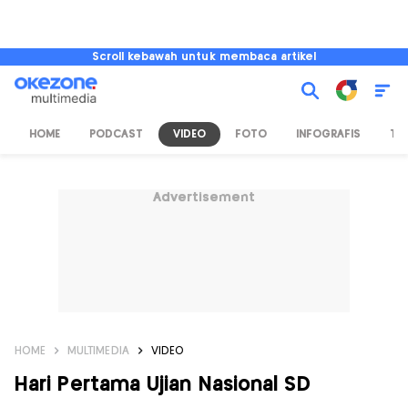
Scroll kebawah untuk membaca artikel
HOME
PODCAST
VIDEO
FOTO
INFOGRAFIS
TV
Advertisement
HOME
MULTIMEDIA
VIDEO
Hari Pertama Ujian Nasional SD