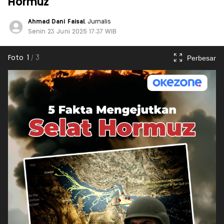
Hormuz
Ahmad Dani Faisal
, Jurnalis
Senin 23 Juni 2025 17:37 WIB
Perbesar
Foto
1
/
3