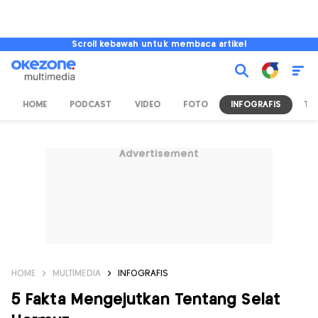
Scroll kebawah untuk membaca artikel
HOME
PODCAST
VIDEO
FOTO
INFOGRAFIS
TV
Advertisement
HOME
MULTIMEDIA
INFOGRAFIS
5 Fakta Mengejutkan Tentang Selat