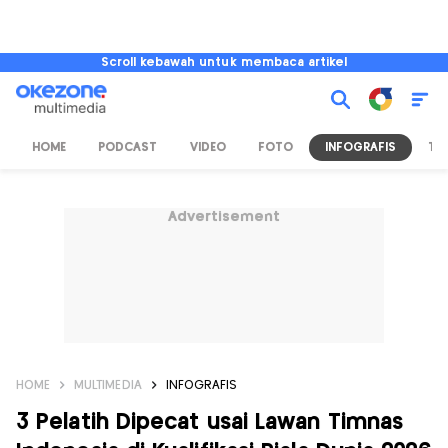
Scroll kebawah untuk membaca artikel
HOME
PODCAST
VIDEO
FOTO
INFOGRAFIS
TV
Advertisement
HOME
MULTIMEDIA
INFOGRAFIS
3 Pelatih Dipecat usai Lawan Timnas