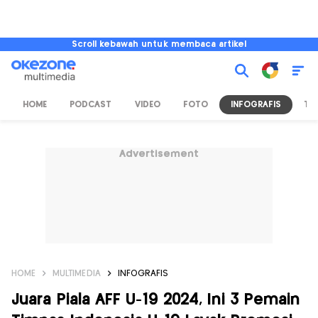
Scroll kebawah untuk membaca artikel
HOME
PODCAST
VIDEO
FOTO
INFOGRAFIS
TV
Advertisement
HOME
MULTIMEDIA
INFOGRAFIS
Juara Piala AFF U-19 2024, Ini 3 Pemain