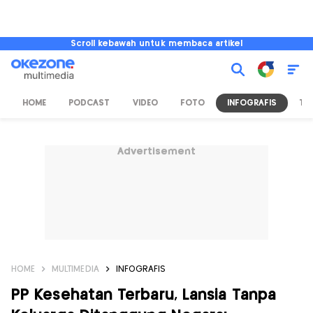
Scroll kebawah untuk membaca artikel
HOME
PODCAST
VIDEO
FOTO
INFOGRAFIS
TV
Advertisement
HOME
MULTIMEDIA
INFOGRAFIS
PP Kesehatan Terbaru, Lansia Tanpa