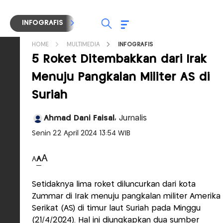
INFOGRAFIS
TV STREAMING
RADIO
HOME
MULTIMEDIA
INFOGRAFIS
5 Roket Ditembakkan dari Irak
Menuju Pangkalan Militer AS di
Suriah
Ahmad Dani Faisal,
Jurnalis
Senin 22 April 2024 13:54 WIB
A
A
A
Setidaknya lima roket diluncurkan dari kota
Zummar di Irak menuju pangkalan militer Amerika
Serikat (AS) di timur laut Suriah pada Minggu
(21/4/2024). Hal ini diungkapkan dua sumber