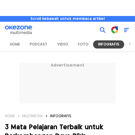
Scroll kebawah untuk membaca artikel
HOME
PODCAST
VIDEO
FOTO
INFOGRAFIS
TV
Advertisement
HOME
MULTIMEDIA
INFOGRAFIS
3 Mata Pelajaran Terbaik untuk