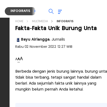
INFOGRAFIS
TV STREAMING
RADIO
HOME
MULTIMEDIA
INFOGRAFIS
Fakta-Fakta Unik Burung Unta
Bayu Airlangga,
Jurnalis
Rabu 02 November 2022 12:27 WIB
A
A
A
Berbeda dengan jenis burung lainnya, burung unta
tidak bisa terbang, tetapi sangat handal dalam
berlari. Ada sejumlah fakta unik lainnya yang
mungkin belum pernah Anda ketahui.