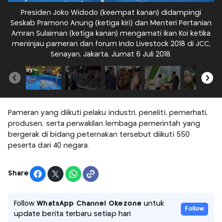
Presiden Joko Widodo (keempat kanan) didampingi
P
Seskab Pramono Anung (ketiga kiri) dan Menteri Pertanian
j
Amran Sulaiman (ketiga kanan) mengamati ikan Koi ketika
L
meninjau pameran dan forum Indo Livestock 2018 di JCC,
Senayan, Jakarta, Jumat 6 Juli 2018.
Pameran yang diikuti pelaku industri, peneliti, pemerhati,
produsen, serta perwakilan lembaga pemerintah yang
bergerak di bidang peternakan tersebut diikuti 550
peserta dari 40 negara.
Share
Follow
WhatsApp Channel Okezone
untuk
Follow
update berita terbaru setiap hari