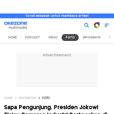
Scroll kebawah untuk membaca artikel
HOME
PODCAST
VIDEO
FOTO
INFOGRAFIS
TV
Advertisement
HOME
MULTIMEDIA
FOTO
Sapa Pengunjung, Presiden Jokowi