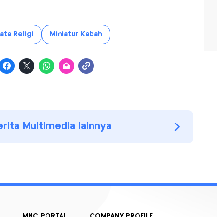
ata Religi
Miniatur Kabah
erita Multimedia lainnya
MNC PORTAL
COMPANY PROFILE