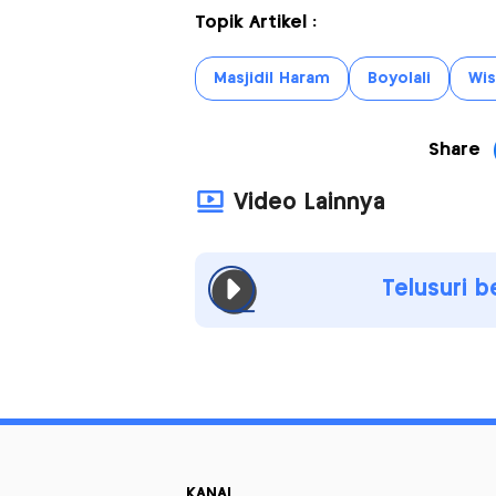
Topik Artikel :
Masjidil Haram
Boyolali
Wis
Share
Video Lainnya
Telusuri b
KANAL