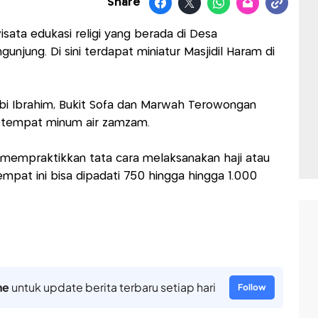
Share
wisata edukasi religi yang berada di Desa
unjung. Di sini terdapat miniatur Masjidil Haram di
bi Ibrahim, Bukit Sofa dan Marwah Terowongan
a tempat minum air zamzam.
a mempraktikkan tata cara melaksanakan haji atau
mpat ini bisa dipadati 750 hingga hingga 1.000
ne
untuk update berita terbaru setiap hari
Follow